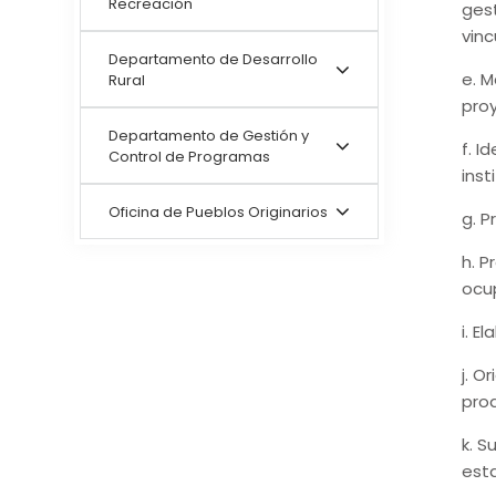
Recreación
ges
vin
Departamento de Desarrollo
e. 
Rural
pro
Departamento de Gestión y
f. 
Control de Programas
inst
Oficina de Pueblos Originarios
g. 
h. P
ocup
i. 
j. O
pro
k. S
esta