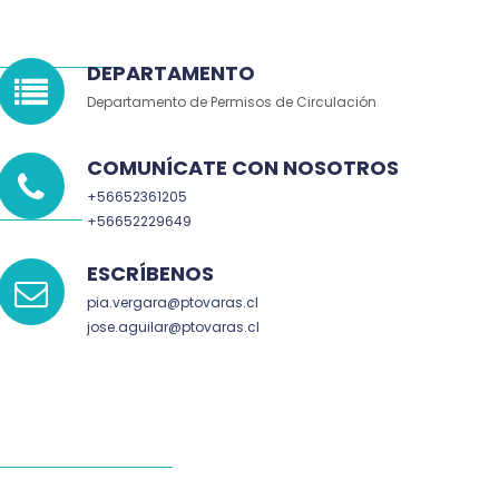
DEPARTAMENTO
Departamento de Permisos de Circulación
COMUNÍCATE CON NOSOTROS
+56652361205
+56652229649
ESCRÍBENOS
pia.vergara@ptovaras.cl
jose.aguilar@ptovaras.cl