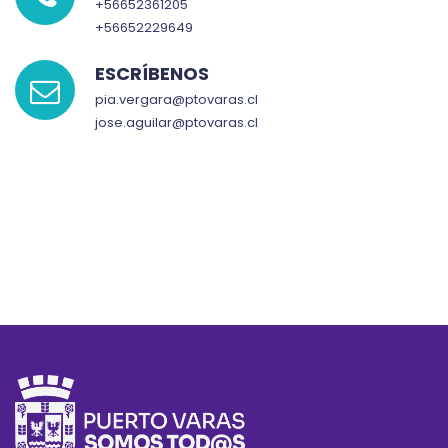
+56652361205
+56652229649
ESCRÍBENOS
pia.vergara@ptovaras.cl
jose.aguilar@ptovaras.cl