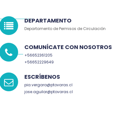
DEPARTAMENTO
Departamento de Permisos de Circulación
COMUNÍCATE CON NOSOTROS
+56652361205
+56652229649
ESCRÍBENOS
pia.vergara@ptovaras.cl
jose.aguilar@ptovaras.cl